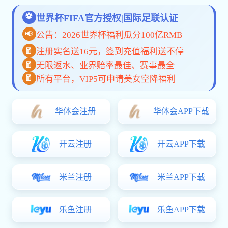
切尔西首次报价查瓦利亚遭拒罗马诺透露将进行新一轮谈判
2026-08-01
巴萨财务危机即将缓解戈登加盟标志新篇章开启
2026-07-31
森林狼队积极寻求补强四号位并提升外线投射能力以增强整体竞争力
2026-07-30
詹姆斯的冠军成就真实可信与KD加盟勇士的性质截然不同
2026-07-29
原帅训练照曝光肌肉线条清晰展现专注精神与努力付出
2026-07-28
老佛爷疯狂操作皇马引援穆帅免签B席科纳特再购库库邓弗里斯
2026-07-27
深圳新鹏城U20队客场遭遇失利以0比2不敌浙江俱乐部U20队的比赛回顾
2026-07-25
皇萨仁连线再现辉煌戈登与凯恩贝林同框庆祝胜利铭记历史瞬间
2026-07-20
球迷在拉斯维加斯机场偶遇杨瀚森开拓者夏季联赛首战即将开启
2026-07-19
阿玛德期待库尼亚进球助巴西更进一步并警告放空哈兰德的后果
2026-07-18
马宁直言曼城换人失误引发瓜帅理论警告再犯将罚下球员
2026-07-17