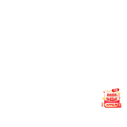
C罗四大联赛夺冠与金靴双丰收创下历史
在全球足球界，克里斯蒂亚诺·罗纳尔多（C罗）无疑是一个传奇
人物。他...
2026-08-02
#2
斯基拉透露库库雷利亚或将离开切尔西马