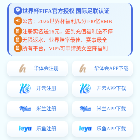
皮尔斯称赞坎宁安与亚历山大相似
传球能力同样出色
2026-06-21 20:47
38 次阅读
首页
/
体育热讯
在现代篮球中，球员的传球能力日益受到重视，而皮
尔斯对年轻球员坎宁安与亚历山大之间相似性的赞