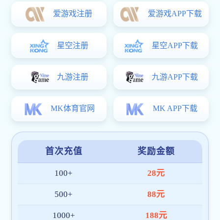
赏，恰好为我们提供了一个深入探讨这一话题的机
会。本文将从四个方面来分析皮尔斯对这两位优秀球
员的评价，包括他们的技术特点、比赛风格、传球能
力以及未来发展潜力。通过这些维度，我们可以更清
晰地理解坎宁安与亚历山大的异同，以及他们在NBA
中的重要性和影响力。
1、技术特点深度解析
坎宁安和亚历山大都是身材高大且灵活的后卫，具备
出色的身体素质。坎宁安的身高达到2米03，使他在
控卫位置上具有明显的优势，他能够轻松观察全场局
势并寻找队友。而亚历山大虽然身高稍矮，但他的爆
发力和敏捷性同样让他可以快速突破防线，为队友创
造机会。