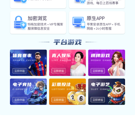
得分，还能组织进攻，帮助队友找到最好的得分机
会。他在场上的阅读能力非常强，可以迅速判断防守
阵型，从而做出相应调整。
相比之下，亚历山大的比赛风格则更具侵略性，他常
常主动寻求突破并造成犯规，同时也会利用自身速度
和灵活性撕裂对方防线。他擅长一对一对抗，通过个
人能力为球队打开局面。这种风格使得他能在关键时
刻扮演起“终结者”的角色。
尽管两人的比赛风格有所不同，但无疑都展现出了极
强的领导才能和影响力。在场上，他们不仅仅是得分
手，更是团队协作的重要支柱。这种团队意识使他们
能够有效提升整支球队的表现，共同推动球队向前发
展。