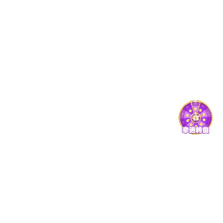
更加稳健和成熟。
4、对待求衣的原则
虽然阿尔梅纳非常尊重C罗，并愿意与其合影，但他
却明确表示绝不请求对方签名或赠送球衣。这一立场
显示出他的原则性以及作为职业足球人的自尊。在竞
技体育上，每位运动员都有自己的价值体系，而这种
价值体系往往体现在他们处理荣誉与谦逊之间的平衡
上。
拒绝索要签名或球衣，不仅仅是一种个人选择，更是
体现了一名专业人士应有的风范。在这个颠覆传统观
念的时候，阿尔梅纳希望通过自己的行动传达出一种
信息：真正优秀的人不需要依靠外界认同来证明自
己。”