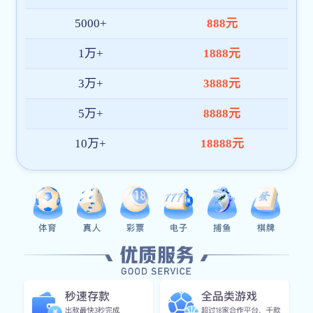
C罗作为世界足坛最具影响力的人物之一，其职业生
涯中的成就无疑是许多年轻球员争相学习的榜样。阿
尔梅纳能在如此重要时刻提到C罗，可见他内心深处
对成功和努力奋斗精神的不懈追求，同时也展现出他
希望通过模仿和学习来提升自身水平。
此外，偶像崇拜还可以成为一种动力源泉，它能够帮
助年轻球员在面对困难和挫折时找到继续前行的勇
气。正因为有了这样的榜样，他们才更有可能克服一
切挑战，实现自己的梦想。
2、运动员心理与情绪管理
输掉比赛对于任何一名运动员来说都是一种打击，而
如何调整心态则是每位运动员必须面对的重要课题。
在比赛结束后，阿尔梅纳选择与C罗合照，这种举动