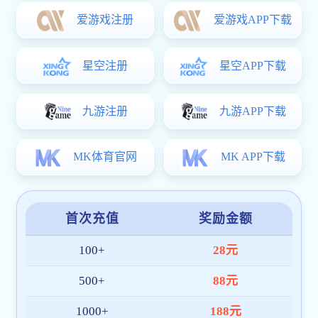
但却坚决拒绝求得C罗的球衣。这一言论引发了广泛
讨论，揭示了当前足球运动员之间复杂的情感与职业
关系。本文将从四个方面详细探讨这一事件，包括偶
像崇拜、运动员心理、输球后的态度以及对待求衣的
原则，深入分析阿尔梅纳的言论背后所蕴含的深意及
其对年轻球员成长的重要启示。
1、偶像崇拜与影响
阿尔梅纳称C罗为偶像，这一表态不仅反映了他个人
对这位葡萄牙巨星的钦佩，也说明了当代年轻球员普
遍存在的偶像崇拜心理。在职业体育领域，偶像对于
年轻运动员的影响巨大，他们往往会模仿偶像的技术
动作、训练方式以及生活态度。这样的崇拜可以激励
他们追求更高的目标。