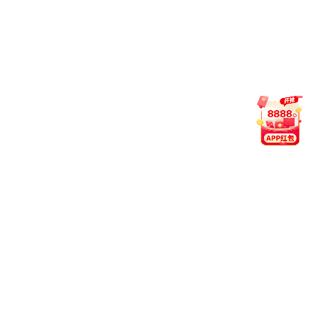
天赋异禀的新星都有机会书写属于自己的传奇，而“小
蜘蛛”正是其中一个值得期待的人物。他将在未来继续
吸引众人的目光，而我们也将密切关注他的动向，为
他喝彩！
上一篇：
明日马刺对阵森林狼G6主裁判詹姆…
下一篇：
A史密斯回应詹姆斯家人争执事件