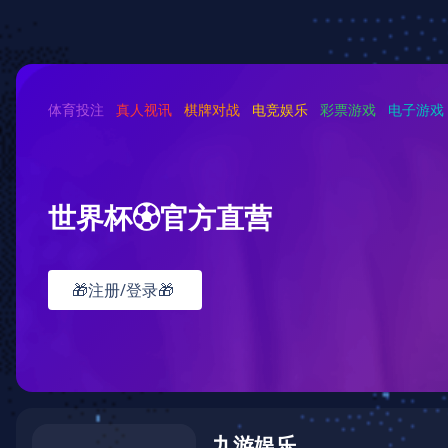
星空体育
AP
欢迎访问
星空体育
，提供全面覆盖足
千场比赛，