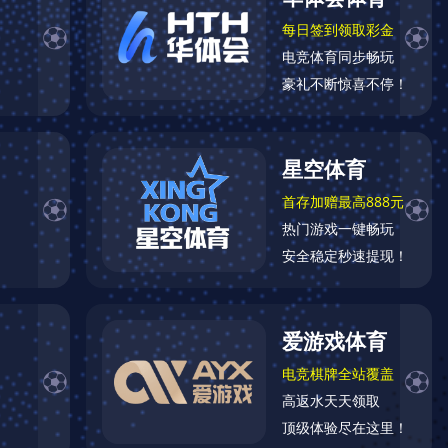
首页
/
体育热讯
常常对年轻球员给予高度评价。最近，他对
潜力的认可，也反映出他希望培养新一代篮
表现、个人素质、未来前景以及詹姆斯作为
备良好的技术能力，尤其是在进攻端展现出
球队得分。