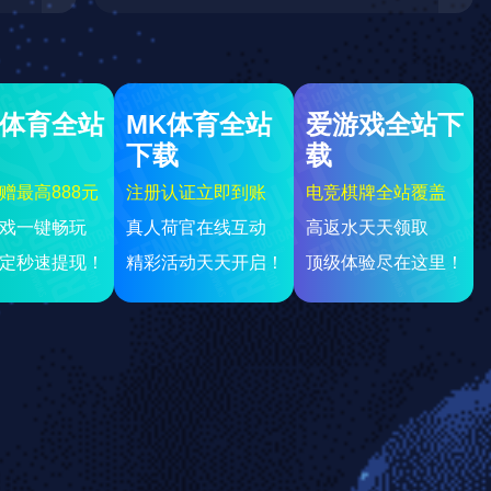
重要得分手。这种全能型的发展趋势，让人
奏中依然能够做出正确决策，这一点更是难
持一种积极向上的态度，无论是在场上还是
业生涯奠定了坚实基础。
一名优秀运动员，更是一个有社会责任感的
的重要原因之一。