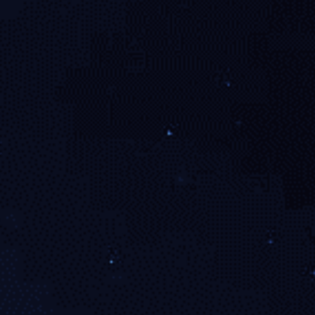
西甲年度最佳扑救候选名单揭晓奥