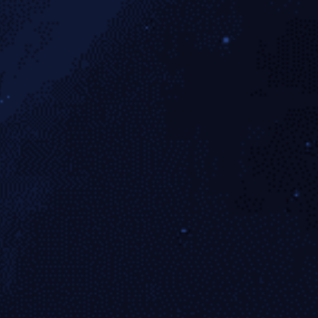
系列赛信心
往往是决定胜负的关键因素之一。最...
利以0比2不
深圳新鹏城U20队在客场以0比2不敌...
相似传球能
受到重视，而皮尔斯对年轻球员坎宁...