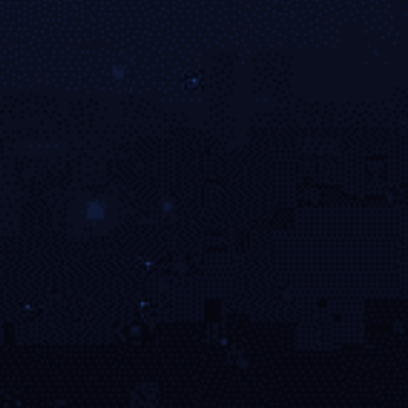
冠进球新纪
瓦雷斯以其出色的表现创造了马德里...
联系我们
快速导航
建省泉州市洛江区安吉路675号
App下载
关于我们
upport@localokcnews.com
隐私政策
用户协议
网站地图