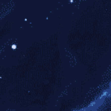
想要脱颖而出并不容易。然而，从目前来看，阿门与奥萨尔兄弟具
力。因此，许多人预测，他们将在未来几年内逐渐崭露头角，并
秀，他们拥有较长的发展周期。在接下来的赛季中，通过不断磨
长为球队核心力量。
到这对兄弟带领球队走向更高峰，实现各自职业生涯中的辉煌成
大的球员之一，他不仅因其超凡技艺闻名，更因其积极推动篮球文
达到成功。在这个过程中，他自然成为了年轻球员学习模仿的重
肯定他们当前表现，更是在鼓励这对年轻人继续努力追求梦想。
供支持和指导。