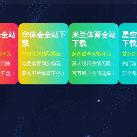
借着机敏的判断和强悍的身体对抗，他们能够有效地限制对手的
素。
与奥萨尔兄弟展现出的冷静和成熟，使他们在瞬息万变的比赛节
弟的人格魅力同样令人钦佩。他们谦逊而努力，对待训练始终保
的品质不仅让他们赢得了队友和教练的信任，也为他们自己的职
身影响力回馈社会。这种责任感和奉献精神，使得他们不仅仅是
特质。
萨尔兄弟还体现了高尚的人格魅力，这也是詹姆斯如此看重他们