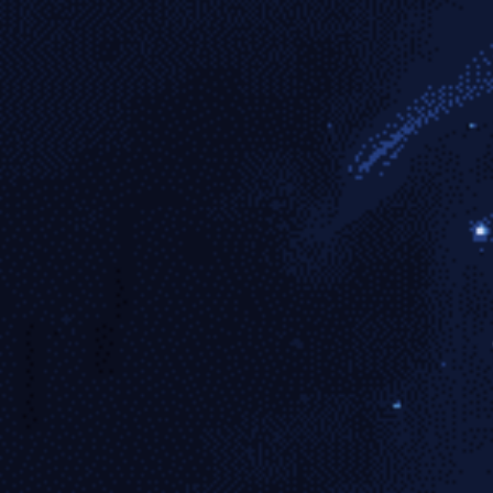
3、未来前景广阔
随着NBA联赛竞争日益激烈，年轻球员
素质，他们都展现出了超乎寻常的发展潜
另外，由于两人都是年轻且充满激情的新
练团队系统化指导，相信会让他们更快成
可以预见，在不久的将来，我们有可能看
4、詹姆斯作为榜样
勒布朗·詹姆斯被认为是当今篮球界最伟
他用实际行动证明了如何通过努力与坚持
詹姆斯盛赞阿门与奥萨尔兄弟，不仅是在
俊加入到高水平竞技体育当中，并为之提