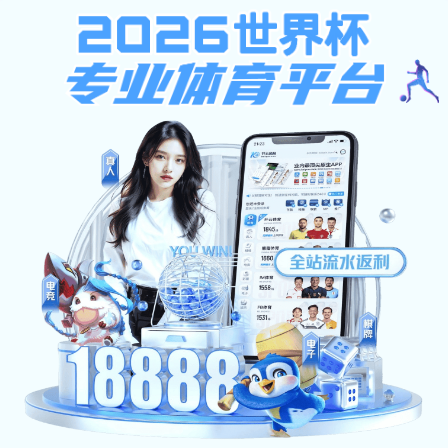
注册入口
星空体育
APP与网页版入口｜
畅享全球体育赛事与数据服务
欢迎访问
星空体育
，提供全面覆盖足球、篮
球、电竞等项目的赛事资讯与数据内容， 支持
APP下载
与
网页使用
，每日同步更新千场比
赛，聚焦热门体育内容， 助您轻松获取赛事动
态，掌握比赛节奏。
手机App
网页版