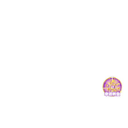
突，通过移动跑位等方式创造更好的进攻机会。因
此，提高战术意识，是当今篮球发展的趋势之一，也
是提升球队整体实力的重要途径。
总之，对于任何一位想要成功打入职业联赛的玩家而
言，仅凭单一特长是远远不够的。他们需要全面提升
自身素质，以便更好地适应不同风格和节奏的比赛。
同时，这也促使球队越来越重视培养复合型人才，让
他们能够在各种情况下游刃有余。
4、未来篮球发展的趋势
随着科技的发展，各种新技术开始渗透到篮球训练之
中，使得运动员们能够通过数据分析优化自己的表
现。这不仅提高了训练效率，也让教练能够根据每个
球员的数据制定更加合理战术。此外，新兴理念如“数