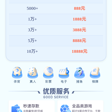
球员都有责任去保护自己的队友，同时也要承担起防
守对手进攻的重要任务。
此外，哈滕作为一名年轻球员，在面对老将时难免会
显得稚嫩。这种情况下，老将们往往会采取直接对抗
的方法来给予年轻球员学习机会。考辛斯对此表示理
解，但也希望大家能够在规则允许的范围内进行较
量，而不是过于激烈地对抗，这样才能更好地维护比
赛的公平性。
最后，考辛斯强调他所做的一切都是基于球队整体利
益出发，并没有恶意。他希望球迷和媒体能够理性看
待这一事件，而不是片面解读他的言论，从而让整个
篮球界更加团结一致。