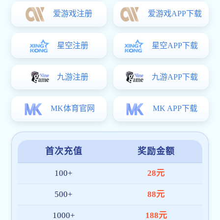
手以增强球队在定位球防守方面的能力。这一举措不
仅是对传统足球战术的突破，更是一种全新的战斗精
神的体现。通过引入MMA选手，布莱顿希望能够在身
体对抗、心理素质和团队协作等多个层面上进行全面
提升，从而在激烈的比赛中占据优势。在这篇文章
中，我们将从四个方面详细探讨这一策略，包括MMA
选手特有的身体素质、心理韧性、团队合作能力以及
战斗精神等如何影响布莱顿队伍的发展，并分析这种
跨界尝试可能带来的长远影响。
1、MMA选手独特的身体素质
MMA（混合武术）运动员通常具备极强的身体素质，
他们在力量、速度与耐力方面都经过严格训练。这种
身体上的优势为布莱顿队员提供了强大的支持，使其