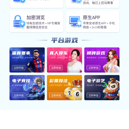
文化，让每位球员都能发挥出自己的最大潜力。
2、心理韧性的显著提升
MMA运动员常年参与高强度、高压力下的比赛，这无
疑锻炼了他们超凡脱俗的心理素质。对于布莱顿而
言，引入这样的人才，不仅是希望提高技术层面，更
重要的是提升整个球队面临逆境时所需展现出的坚定
意志。在上一赛季中，布莱顿多次遭遇逆境局面，而
只有具备较强心理承受能力才能让球队顺利度过这些
难关。
MMA选手往往经历过无数次失败与挫折，他们所展现
出的坚持不懈和勇于挑战自我的精神，将为年轻球员
树立榜样。在这个过程中，其他队员会受到鼓舞，逐
渐形成一种积极向上的团队氛围。通过这种相互激