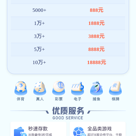
在定位球防守时能够更有效地进行对抗。尤其是在面
对高空球时，MMA选手能够凭借出色的爆发力和灵活
性，在瞬间做出反应，大大提高了球队防守成功率。
此外，MMA运动员在训练过程中积累了丰富的实战经
验，他们对于身体接触和冲突场面的适应能力极强，
这种能力可以有效减少因身体对抗导致受伤的概率。
同时，通过引入这样的运动员，布莱顿也能在训练中
模拟更加真实和激烈的比赛情境，提高现有队员应对
高压环境下比赛情况的能力。
最后，引入MMA选手后，整个球队在体能训练上也会
有所改善。他们先进的方法与理念能促使球员们不断
挑战自我，以达到最佳状态。这不仅仅是为了短期效
果，也是为了长期建立一种注重体能与技术结合的新